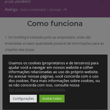
peças, parabéns!
Rodrigo
Delta Contabilidade | Maringá - PR
Como funciona
1. Um briefing é coletado junto ao empresário, onde são
levantadas a maior quantidade possível de informações para as
criações das peças.
Usamos os cookies (proprietários e de terceiros) para
2. São feitos estudos de marcas concorrentes, hábitos de
ajudar você a navegar em nossos website e colher
informações relacionadas ao uso do próprio website.
consumo do público alvo, tendências de mercado etc.
Ao acessar nossas páginas, você concorda com o uso
dos cookies. Para mais informações sobre cookies, ou
se não concorda com isso, consulte nossa
3. São feitas criações de peças e posteriormente apresentadas
Ver nossa política de privacidade
.
ao cliente, explicando o porque de cada elemento.
Configurações
Aceitar todos
4. O cliente pede alterações que são feitas enquanto forem